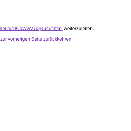
luther.ru/HCoWwV7/3j1u4uf.html
weiterzuleiten.
u
zur vorherigen Seite zurückkehren
.