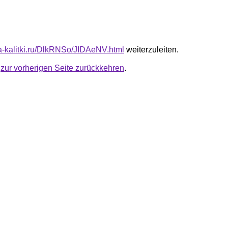
ota-kalitki.ru/DlkRNSo/JIDAeNV.html
weiterzuleiten.
u
zur vorherigen Seite zurückkehren
.