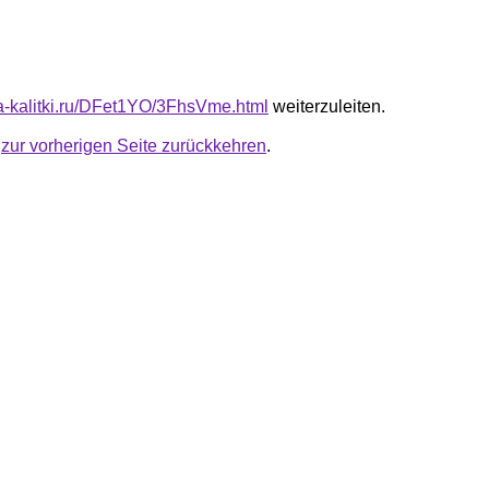
ota-kalitki.ru/DFet1YO/3FhsVme.html
weiterzuleiten.
u
zur vorherigen Seite zurückkehren
.