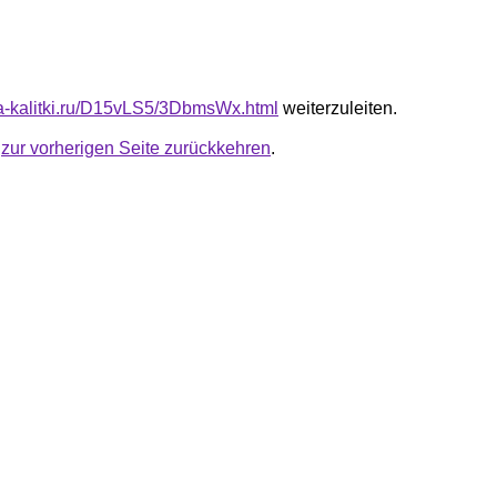
ota-kalitki.ru/D15vLS5/3DbmsWx.html
weiterzuleiten.
u
zur vorherigen Seite zurückkehren
.