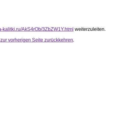
ota-kalitki.ru/AkS4rOb/3ZbZW1Y.html
weiterzuleiten.
u
zur vorherigen Seite zurückkehren
.