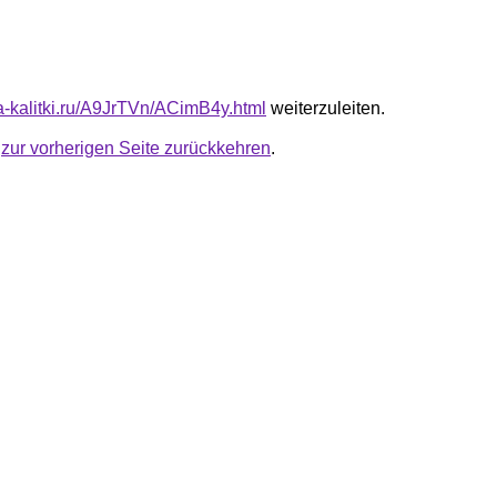
ta-kalitki.ru/A9JrTVn/ACimB4y.html
weiterzuleiten.
u
zur vorherigen Seite zurückkehren
.