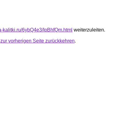
ta-kalitki.ru/6ybQ4e3/IpBhfQm.html
weiterzuleiten.
u
zur vorherigen Seite zurückkehren
.