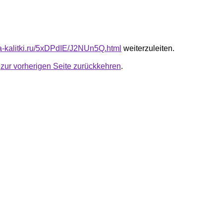
ota-kalitki.ru/5xDPdIE/J2NUn5Q.html
weiterzuleiten.
u
zur vorherigen Seite zurückkehren
.