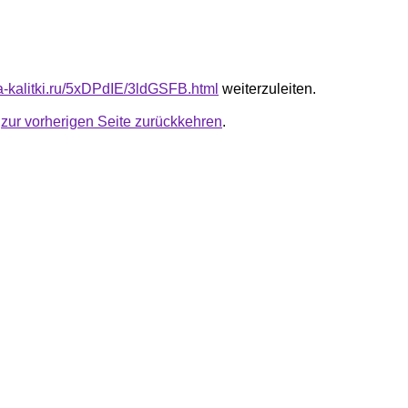
ta-kalitki.ru/5xDPdIE/3ldGSFB.html
weiterzuleiten.
u
zur vorherigen Seite zurückkehren
.