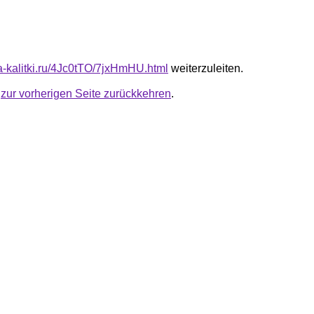
ta-kalitki.ru/4Jc0tTO/7jxHmHU.html
weiterzuleiten.
u
zur vorherigen Seite zurückkehren
.