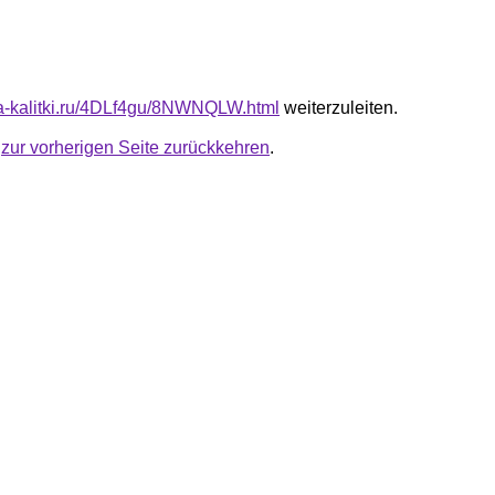
ota-kalitki.ru/4DLf4gu/8NWNQLW.html
weiterzuleiten.
u
zur vorherigen Seite zurückkehren
.