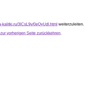
ta-kalitki.ru/3lCsL9v/0eQyUdl.html
weiterzuleiten.
u
zur vorherigen Seite zurückkehren
.