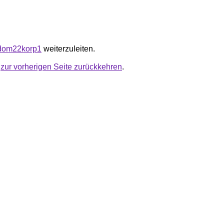
e/dom22korp1
weiterzuleiten.
u
zur vorherigen Seite zurückkehren
.