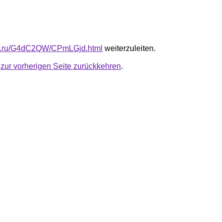
-fb.ru/G4dC2QW/CPmLGjd.html
weiterzuleiten.
u
zur vorherigen Seite zurückkehren
.