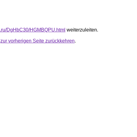
-fb.ru/DgHbC30/HGMBQPU.html
weiterzuleiten.
u
zur vorherigen Seite zurückkehren
.