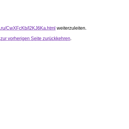
fb.ru/CwXFcKb/I2KJ6Ka.html
weiterzuleiten.
u
zur vorherigen Seite zurückkehren
.