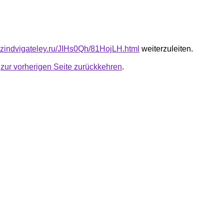
azindvigateley.ru/JIHs0Qh/81HojLH.html
weiterzuleiten.
u
zur vorherigen Seite zurückkehren
.