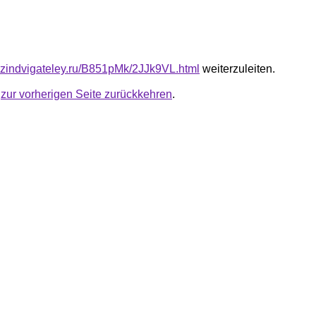
azindvigateley.ru/B851pMk/2JJk9VL.html
weiterzuleiten.
u
zur vorherigen Seite zurückkehren
.