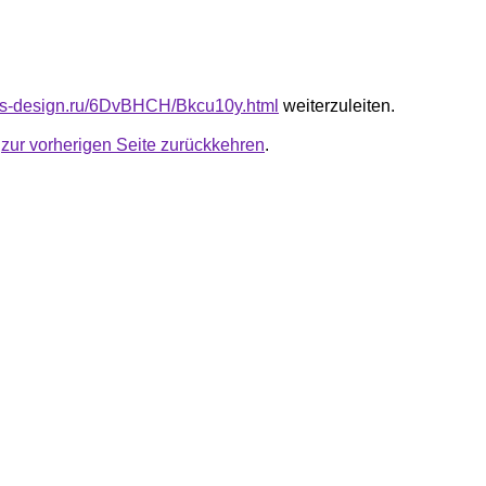
cus-design.ru/6DvBHCH/Bkcu10y.html
weiterzuleiten.
u
zur vorherigen Seite zurückkehren
.