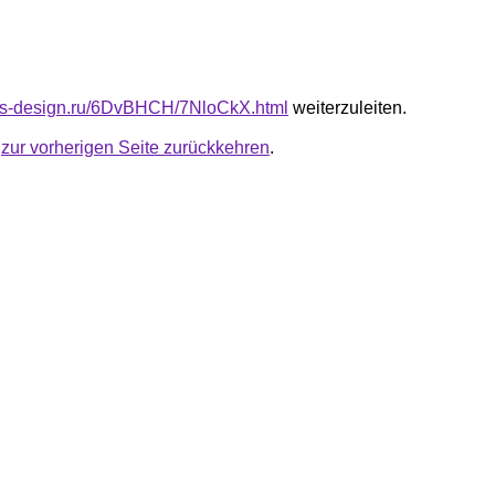
cus-design.ru/6DvBHCH/7NloCkX.html
weiterzuleiten.
u
zur vorherigen Seite zurückkehren
.