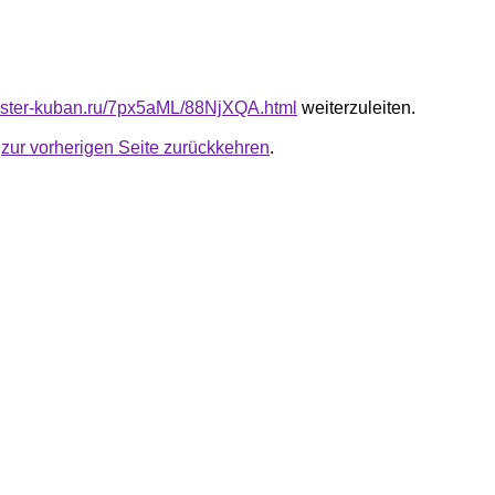
master-kuban.ru/7px5aML/88NjXQA.html
weiterzuleiten.
u
zur vorherigen Seite zurückkehren
.